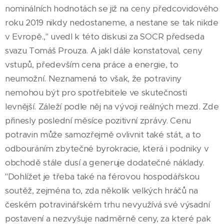
nominálních hodnotách se již na ceny předcovidového
roku 2019 nikdy nedostaneme, a nestane se tak nikde
v Evropě.," uvedl k této diskusi za SOCR předseda
svazu Tomáš Prouza. A jakl dále konstatoval, ceny
vstupů, především cena práce a energie, to
neumožní. Neznamená to však, že potraviny
nemohou být pro spotřebitele ve skutečnosti
levnější. Záleží podle něj na vývoji reálných mezd. Zde
přinesly poslední měsíce pozitivní zprávy. Cenu
potravin může samozřejmě ovlivnit také stát, a to
odbouráním zbytečné byrokracie, která i podniky v
obchodě stále dusí a generuje dodatečné náklady.
"Dohlížet je třeba také na férovou hospodářskou
soutěž, zejména to, zda několik velkých hráčů na
českém potravinářském trhu nevyužívá své výsadní
postavení a nezvyšuje nadměrně ceny, za které pak