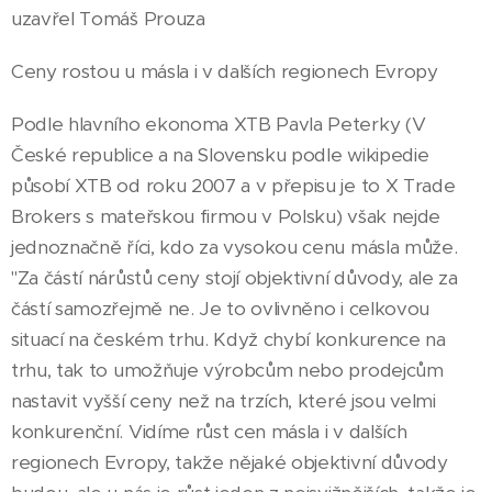
uzavřel Tomáš Prouza
Ceny rostou u másla i v dalších regionech Evropy
Podle hlavního ekonoma XTB Pavla Peterky (V
České republice a na Slovensku podle wikipedie
působí XTB od roku 2007 a v přepisu je to X Trade
Brokers s mateřskou firmou v Polsku) však nejde
jednoznačně říci, kdo za vysokou cenu másla může.
"Za částí nárůstů ceny stojí objektivní důvody, ale za
částí samozřejmě ne. Je to ovlivněno i celkovou
situací na českém trhu. Když chybí konkurence na
trhu, tak to umožňuje výrobcům nebo prodejcům
nastavit vyšší ceny než na trzích, které jsou velmi
konkurenční. Vidíme růst cen másla i v dalších
regionech Evropy, takže nějaké objektivní důvody