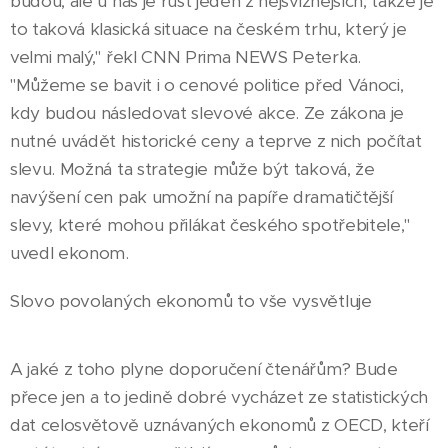
budou, ale u nás je růst jeden z nejsvižnějších, takže je
to taková klasická situace na českém trhu, který je
velmi malý," řekl CNN Prima NEWS Peterka.
"Můžeme se bavit i o cenové politice před Vánoci,
kdy budou následovat slevové akce. Ze zákona je
nutné uvádět historické ceny a teprve z nich počítat
slevu. Možná ta strategie může být taková, že
navýšení cen pak umožní na papíře dramatičtější
slevy, které mohou přilákat českého spotřebitele,"
uvedl ekonom.
Slovo povolaných ekonomů to vše vysvětluje
A jaké z toho plyne doporučení čtenářům? Bude
přece jen a to jedině dobré vycházet ze statistických
dat celosvětově uznávaných ekonomů z OECD, kteří