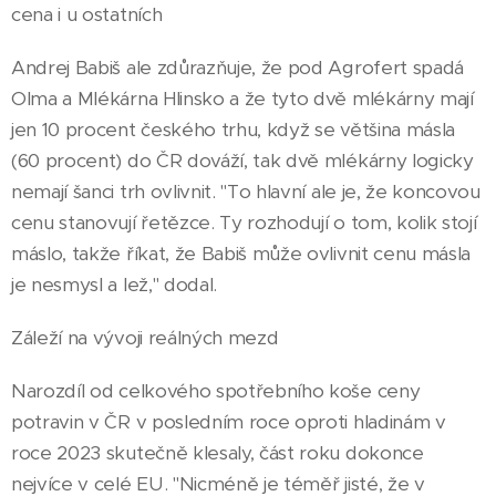
cena i u ostatních
Andrej Babiš ale zdůrazňuje, že pod Agrofert spadá
Olma a Mlékárna Hlinsko a že tyto dvě mlékárny mají
jen 10 procent českého trhu, když se většina másla
(60 procent) do ČR dováží, tak dvě mlékárny logicky
nemají šanci trh ovlivnit. "To hlavní ale je, že koncovou
cenu stanovují řetězce. Ty rozhodují o tom, kolik stojí
máslo, takže říkat, že Babiš může ovlivnit cenu másla
je nesmysl a lež," dodal.
Záleží na vývoji reálných mezd
Narozdíl od celkového spotřebního koše ceny
potravin v ČR v posledním roce oproti hladinám v
roce 2023 skutečně klesaly, část roku dokonce
nejvíce v celé EU. "Nicméně je téměř jisté, že v