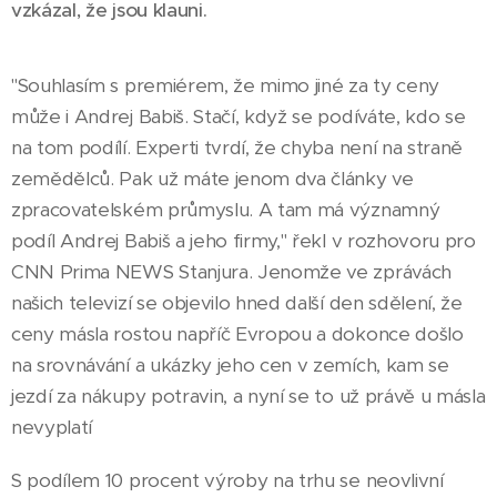
vzkázal, že jsou klauni.
"Souhlasím s premiérem, že mimo jiné za ty ceny
může i Andrej Babiš. Stačí, když se podíváte, kdo se
na tom podílí. Experti tvrdí, že chyba není na straně
zemědělců. Pak už máte jenom dva články ve
zpracovatelském průmyslu. A tam má významný
podíl Andrej Babiš a jeho firmy," řekl v rozhovoru pro
CNN Prima NEWS Stanjura. Jenomže ve zprávách
našich televizí se objevilo hned další den sdělení, že
ceny másla rostou napříč Evropou a dokonce došlo
na srovnávání a ukázky jeho cen v zemích, kam se
jezdí za nákupy potravin, a nyní se to už právě u másla
nevyplatí
S podílem 10 procent výroby na trhu se neovlivní