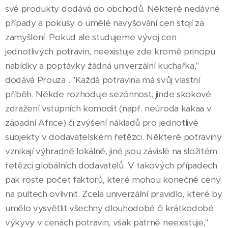
své produkty dodává do obchodů. Některé nedávné
případy a pokusy o umělé navyšování cen stojí za
zamyšlení. Pokud ale studujeme vývoj cen
jednotlivých potravin, neexistuje zde kromě principu
nabídky a poptávky žádná univerzální kuchařka,"
dodává Prouza . "Každá potravina má svůj vlastní
příběh. Někde rozhoduje sezónnost, jinde skokové
zdražení vstupních komodit (např. neúroda kakaa v
západní Africe) či zvýšení nákladů pro jednotlivé
subjekty v dodavatelském řetězci. Některé potraviny
vznikají výhradně lokálně, jiné jsou závislé na složitém
řetězci globálních dodavatelů. V takových případech
pak roste počet faktorů, které mohou konečné ceny
na pultech ovlivnit. Zcela univerzální pravidlo, které by
umělo vysvětlit všechny dlouhodobé či krátkodobé
výkyvy v cenách potravin, však patrně neexistuje,"