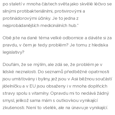
po staletí v mnoha částech světa jako skvělé léčivo se
silnými protibakteriálními, protivirovými a
protinádorovými účinky. Je to jedna z
nejprobádanějších medicinálních hub."
Obě jste na dané téma velké odbornice a dáváte si za
pravdu, v čem je tedy problém? Je tomu z hlediska
legislativy?
Doufám, že se mýlím, ale zdá se, že problém je v
lidské neznalosti. Do seznamů předběžné opatrnosti
jsou umísťovány i byliny, jež jsou v Asii běžnou součástí
jídelníčku a v EU jsou obsaženy i v mnoha doplňcích
stravy spolu s vitamíny. Opravdu mi to nedává žádný
smysl, jelikož sama mám s outkovkou vynikající
zkušenosti. Není to všelék, ale na únavu je vynikající.