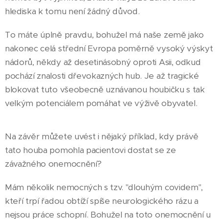
hlediska k tomu není žádný důvod.
To máte úplně pravdu, bohužel má naše země jako
nakonec celá střední Evropa poměrně vysoký výskyt
nádorů, někdy až desetinásobný oproti Asii, odkud
pochází znalosti dřevokazných hub. Je až tragické
blokovat tuto všeobecně uznávanou houbičku s tak
velkým potenciálem pomáhat ve výživě obyvatel.
Na závěr můžete uvést i nějaký příklad, kdy právě
tato houba pomohla pacientovi dostat se ze
závažného onemocnění?
Mám několik nemocných s tzv. "dlouhým covidem",
kteří trpí řadou obtíží spíše neurologického rázu a
nejsou práce schopní. Bohužel na toto onemocnění u