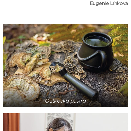
Eugenie Línková
Outkovka pestrá