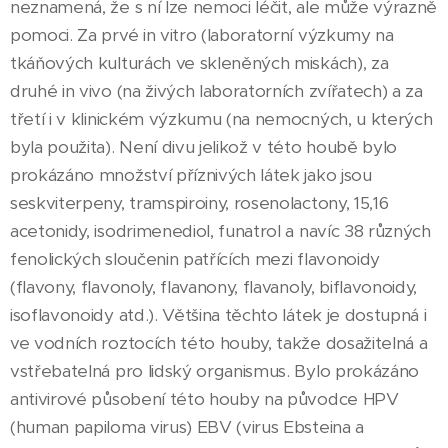
neznamená, že s ní lze nemoci léčit, ale může výrazně
pomoci. Za prvé in vitro (laboratorní výzkumy na
tkáňových kulturách ve skleněných miskách), za
druhé in vivo (na živých laboratorních zvířatech) a za
třetí i v klinickém výzkumu (na nemocných, u kterých
byla použita). Není divu jelikož v této houbě bylo
prokázáno množství příznivých látek jako jsou
seskviterpeny, tramspiroiny, rosenolactony, 15,16
acetonidy, isodrimenediol, funatrol a navíc 38 různých
fenolických sloučenin patřících mezi flavonoidy
(flavony, flavonoly, flavanony, flavanoly, biflavonoidy,
isoflavonoidy atd.). Většina těchto látek je dostupná i
ve vodních roztocích této houby, takže dosažitelná a
vstřebatelná pro lidský organismus. Bylo prokázáno
antivirové působení této houby na původce HPV
(human papiloma virus) EBV (virus Ebsteina a