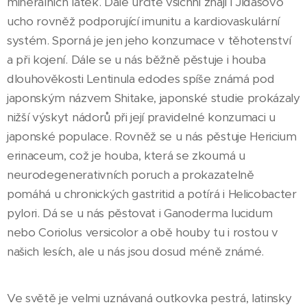
minerálních látek. Dále určitě všichni znají i Jidášovo
ucho rovněž podporující imunitu a kardiovaskulární
systém. Sporná je jen jeho konzumace v těhotenství
a při kojení. Dále se u nás běžně pěstuje i houba
dlouhověkosti Lentinula edodes spíše známá pod
japonským názvem Shitake, japonské studie prokázaly
nižší výskyt nádorů při její pravidelné konzumaci u
japonské populace. Rovněž se u nás pěstuje Hericium
erinaceum, což je houba, která se zkoumá u
neurodegenerativních poruch a prokazatelně
pomáhá u chronických gastritid a potírá i Helicobacter
pylori. Dá se u nás pěstovat i Ganoderma lucidum
nebo Coriolus versicolor a obě houby tu i rostou v
našich lesích, ale u nás jsou dosud méně známé.
Ve světě je velmi uznávaná outkovka pestrá, latinsky