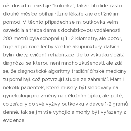
nás dosud neexistuje "kolonka", takže tito lidé často
dlouhé měsíce obíhají různé lékaře a je obtížné jim
pomoci. V těchto případech se mi outkovka velmi
osvědčila a třeba dáma s docházkovou vzdálenosti
200 metrů byla schopná ujít i 2 kilometry, ale pozor,
to je až po roce léčby včetně akupunktury, dalších
bylin, diety, cvičení, rehabilitace. Je to vskutku složitá
diagnóza, se kterou není mnoho zkušeností, ale zdá
se, že diagnostické algoritmy tradiční čínské medicíny
tu pomáhají, což potvrzují i studie ze zahraničí. Mám i
několik pacientek, které musely být sledovány na
gynekologii pro změny na děložním čípku, ale poté,
co zařadily do své výživy outkovku v dávce 1-2 gramů
denně, tak se jim vše vyhojilo a mohly být vyřazeny z
evidence.