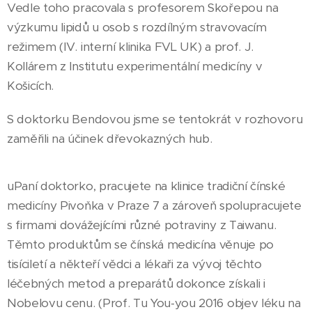
Vedle toho pracovala s profesorem Skořepou na
výzkumu lipidů u osob s rozdílným stravovacím
režimem (IV. interní klinika FVL UK) a prof. J.
Kollárem z Institutu experimentální medicíny v
Košicích.
S doktorku Bendovou jsme se tentokrát v rozhovoru
zaměřili na účinek dřevokazných hub.
uPaní doktorko, pracujete na klinice tradiční čínské
medicíny Pivoňka v Praze 7 a zároveň spolupracujete
s firmami dovážejícími různé potraviny z Taiwanu.
Těmto produktům se čínská medicína věnuje po
tisíciletí a někteří vědci a lékaři za vývoj těchto
léčebných metod a preparátů dokonce získali i
Nobelovu cenu. (Prof. Tu You-you 2016 objev léku na