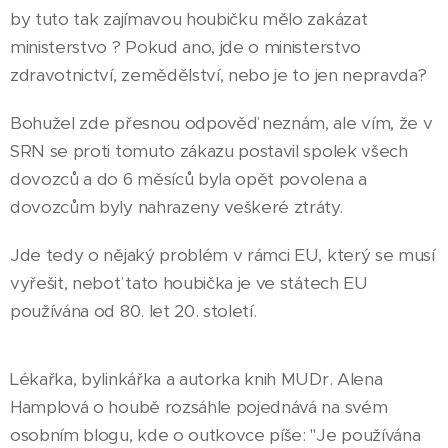
by tuto tak zajímavou houbičku mělo zakázat
ministerstvo ? Pokud ano, jde o ministerstvo
zdravotnictví, zemědělství, nebo je to jen nepravda?
Bohužel zde přesnou odpověď neznám, ale vím, že v
SRN se proti tomuto zákazu postavil spolek všech
dovozců a do 6 měsíců byla opět povolena a
dovozcům byly nahrazeny veškeré ztráty.
Jde tedy o nějaký problém v rámci EU, který se musí
vyřešit, neboť tato houbička je ve státech EU
používána od 80. let 20. století.
Lékařka, bylinkářka a autorka knih MUDr. Alena
Hamplová o houbě rozsáhle pojednává na svém
osobním blogu, kde o outkovce píše: "Je používána