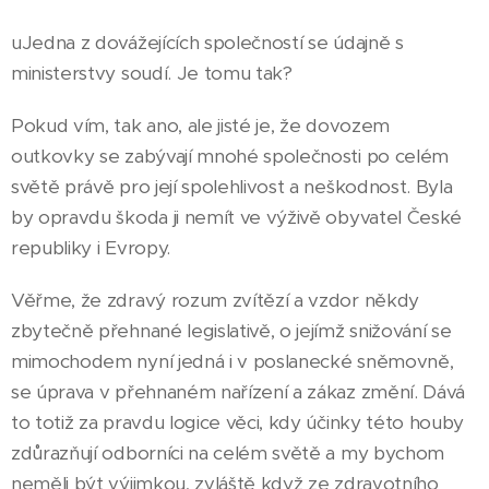
uJedna z dovážejících společností se údajně s
ministerstvy soudí. Je tomu tak?
Pokud vím, tak ano, ale jisté je, že dovozem
outkovky se zabývají mnohé společnosti po celém
světě právě pro její spolehlivost a neškodnost. Byla
by opravdu škoda ji nemít ve výživě obyvatel České
republiky i Evropy.
Věřme, že zdravý rozum zvítězí a vzdor někdy
zbytečně přehnané legislativě, o jejímž snižování se
mimochodem nyní jedná i v poslanecké sněmovně,
se úprava v přehnaném nařízení a zákaz změní. Dává
to totiž za pravdu logice věci, kdy účinky této houby
zdůrazňují odborníci na celém světě a my bychom
neměli být výjimkou, zvláště když ze zdravotního