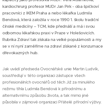
kardiochirurg profesor MUDr Jan Pirk - oba špičkoví
pracovníci z IKEM Praha a nebo lékařka Ludmila
Bendová, která založila v roce 1990 1. školu tradiční
čínské medicíny – TCM, kde přednáší a má i svou
odbornou lékařskou praxi v Praze v Holešovicích.
Rubrika Zdraví tak získala na velké populárnosti a my
se v ní nyní zaměříme na zdraví získané z konzumace
dřevokazných hub.
Jak uvádí předseda Ovocnářské unie Martin Ludvík,
soustřeďují v této organizaci zástupce všech
profesionálních ovocnářů od těch Již za minulého
režimu tíhla Ludmila Bendová k přírodnímu a
alternativnímu způsobu života, a tak mimo jiné
působila v zájmové organizaci Přátelé přírodní výživy.