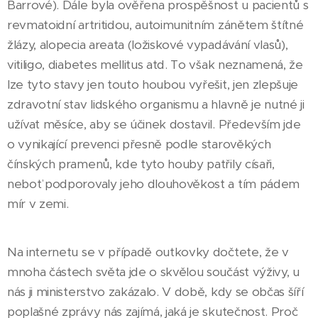
Barrové). Dále byla ověřena prospěšnost u pacientů s
revmatoidní artritidou, autoimunitním zánětem štítné
žlázy, alopecia areata (ložiskové vypadávání vlasů),
vitiligo, diabetes mellitus atd. To však neznamená, že
lze tyto stavy jen touto houbou vyřešit, jen zlepšuje
zdravotní stav lidského organismu a hlavně je nutné ji
užívat měsíce, aby se účinek dostavil. Především jde
o vynikající prevenci přesně podle starověkých
čínských pramenů, kde tyto houby patřily císaři,
neboť podporovaly jeho dlouhověkost a tím pádem
mír v zemi.
Na internetu se v případě outkovky dočtete, že v
mnoha částech světa jde o skvělou součást výživy, u
nás ji ministerstvo zakázalo. V době, kdy se občas šíří
poplašné zprávy nás zajímá, jaká je skutečnost. Proč