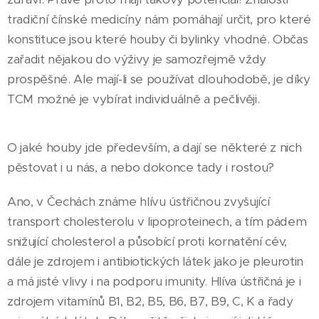
tradiční čínské medicíny nám pomáhají určit, pro které
konstituce jsou které houby či bylinky vhodné. Občas
zařadit nějakou do výživy je samozřejmě vždy
prospěšné. Ale mají-li se používat dlouhodobě, je díky
TCM možné je vybírat individuálně a pečlivěji.
O jaké houby jde především, a dají se některé z nich
pěstovat i u nás, a nebo dokonce tady i rostou?
Ano, v Čechách známe hlívu ústřičnou zvyšující
transport cholesterolu v lipoproteinech, a tím pádem
snižující cholesterol a působící proti kornatění cév,
dále je zdrojem i antibiotických látek jako je pleurotin
a má jisté vlivy i na podporu imunity. Hlíva ústřičná je i
zdrojem vitamínů B1, B2, B5, B6, B7, B9, C, K a řady