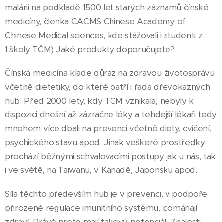
malárii na podkladě 1500 let starých záznamů čínské
medicíny, členka CACMS Chinese Academy of
Chinese Medical sciences, kde stážovali i studenti z
1.školy TČM) Jaké produkty doporučujete?
Čínská medicína klade důraz na zdravou životosprávu
včetně dietetiky, do které patří i řada dřevokazných
hub. Před 2000 lety, kdy TCM vznikala, nebyly k
dispozici dnešní až zázračné léky a tehdejší lékaři tedy
mnohem více dbali na prevenci včetně diety, cvičení,
psychického stavu apod. Jinak veškeré prostředky
prochází běžnými schvalovacími postupy jak u nás, tak
i ve světě, na Taiwanu, v Kanadě, Japonsku apod.
Síla těchto především hub je v prevenci, v podpoře
přirozené regulace imunitního systému, pomáhají
zdraví. Právě proto mají takový potenciál! Znalosti