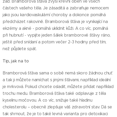
zad. Bramborová šťáva zvýší krevní oběh ve všech
částech vašeho těla. Je zásaditá a zabraňuje nemocem
jako jsou kardiovaskulární choroby a dokonce pomáhá
předcházet rakovině. Bramborová šťáva je vynikající na
ekzémy a akné - pomáhá uklidnit kůži. A co víc, pomáhá
při hubnutí - vypijte jeden šálek bramborové šťávy ráno,
ještě před snídaní a potom večer 2-3 hodiny před tím,
než půjdete spát.
Tip, jak na to
Bramborová šťáva sama o sobě nemá skoro žádnou chuť
a tak ji můžete namíchat s jinými šťávami, například ideální
je mrkvová. Pokud chcete osladit, můžete přidat například
trochu medu. Bramborová šťáva také odplavuje z těla
kyselinu močovou. A co víc, snižuje také hladinu
cholesterolu – obecně zlepšuje váš zdravotní stav. Dá se
tak shrnout, že je to také levná varianta pro detoxikaci