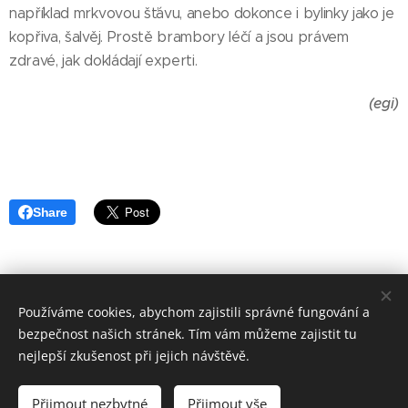
například mrkvovou šťávu, anebo dokonce i bylinky jako je
kopřiva, šalvěj. Prostě brambory léčí a jsou právem
zdravé, jak dokládají experti.
(egi)
Share
AGRIPRINT s. r. o.
Používáme cookies, abychom zajistili správné fungování a
bezpečnost našich stránek. Tím vám můžeme zajistit tu
Wellnerova 7, 779 00 Olomouc
nejlepší zkušenost při jejich návštěvě.
tel: 774 774 282,
e-mail: obchodni@agriprint.cz
Přijmout nezbytné
Přijmout vše