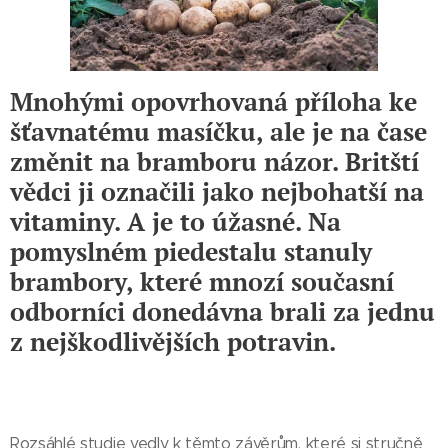
Mnohými opovrhovaná příloha ke
šťavnatému masíčku, ale je na čase
změnit na bramboru názor. Britští
vědci ji označili jako nejbohatší na
vitaminy. A je to úžasné. Na
pomyslném piedestalu stanuly
brambory, které mnozí současní
odborníci donedávna brali za jednu
z nejškodlivějších potravin.
Rozsáhlé studie vedly k těmto závěrům, které si stručně