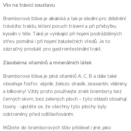
Vliv na trávicí soustavu
Bramborová šťáva je alkalická a tak je ideální pro zklidnění
trávícího traktu, léčení poruch trávení a při přebytku
kyselin v těle. Také je vynikající při hojení podrážděných
střev, pomáhá i při hojení žaludečních vředů. Je to
zázračný produkt pro gastrointestinální trakt.
Zásobárna vitamínů a minerálních látek
Bramborová šťáva je plná vitamínů A, C, B a dále také
obsahuje fosfor, vápník, železo, draslík, zeaxantin, vlákniny,
a bílkoviny! Vždy proto používejte zralé brambory, bez
černých skvrn, bez zelených ploch – tyto oblasti obsahují
toxiny - ujistěte se, že všechny tyto plochy byly
odstraněny před odšťavňováním.
Můžete do bramborových šťáv přidávat i jiné, jako