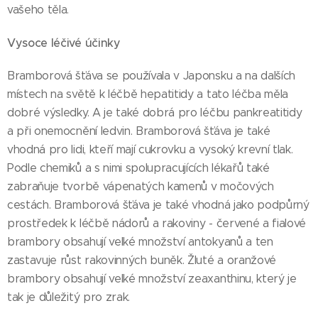
vašeho těla.
Vysoce léčivé účinky
Bramborová šťáva se používala v Japonsku a na dalších
místech na světě k léčbě hepatitidy a tato léčba měla
dobré výsledky. A je také dobrá pro léčbu pankreatitidy
a při onemocnění ledvin. Bramborová šťáva je také
vhodná pro lidi, kteří mají cukrovku a vysoký krevní tlak.
Podle chemiků a s nimi spolupracujících lékařů také
zabraňuje tvorbě vápenatých kamenů v močových
cestách. Bramborová šťáva je také vhodná jako podpůrný
prostředek k léčbě nádorů a rakoviny - červené a fialové
brambory obsahují velké množství antokyanů a ten
zastavuje růst rakovinných buněk. Žluté a oranžové
brambory obsahují velké množství zeaxanthinu, který je
tak je důležitý pro zrak.