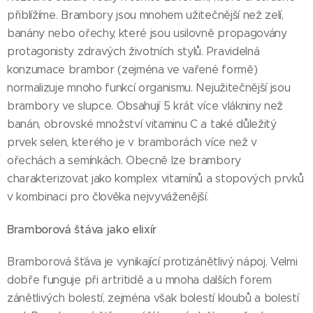
přiblížíme. Brambory jsou mnohem užitečnější než zelí,
banány nebo ořechy, které jsou usilovně propagovány
protagonisty zdravých životních stylů. Pravidelná
konzumace brambor (zejména ve vařené formě)
normalizuje mnoho funkcí organismu. Nejužitečnější jsou
brambory ve slupce. Obsahují 5 krát více vlákniny než
banán, obrovské množství vitaminu C a také důležitý
prvek selen, kterého je v bramborách více než v
ořechách a semínkách. Obecně lze brambory
charakterizovat jako komplex vitamínů a stopových prvků
v kombinaci pro člověka nejvyváženější.
Bramborová štáva jako elixír
Bramborová šťáva je vynikající protizánětlivý nápoj. Velmi
dobře funguje při artritidě a u mnoha dalších forem
zánětlivých bolestí, zejména však bolestí kloubů a bolestí